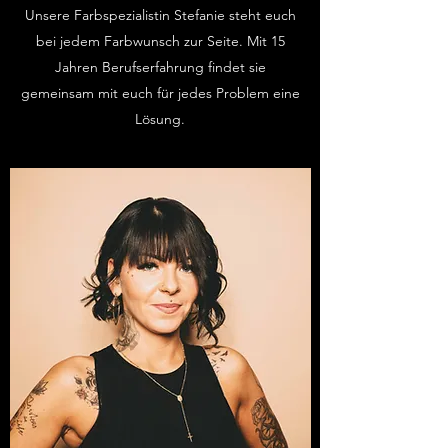
Unsere Farbspezialistin Stefanie steht euch
bei jedem Farbwunsch zur Seite. Mit 15
Jahren Berufserfahrung findet sie
gemeinsam mit euch für jedes Problem eine
Lösung.