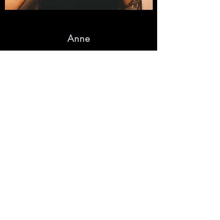
Anne
Friseurmeisterin
Unsere Anne ist die Fachfrau für alles
Klassische – von Dauerwelle über Eindrehen
bis hin zum Fassonschnitt, seid ihr hier
genau richtig.